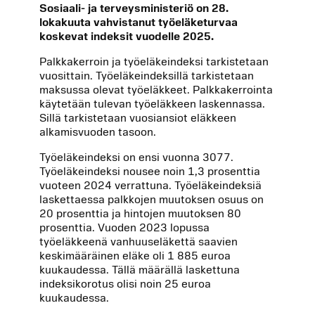
Sosiaali- ja terveysministeriö on 28.
lokakuuta vahvistanut työeläketurvaa
koskevat indeksit vuodelle 2025.
Palkkakerroin ja työeläkeindeksi tarkistetaan
vuosittain. Työeläkeindeksillä tarkistetaan
maksussa olevat työeläkkeet. Palkkakerrointa
käytetään tulevan työeläkkeen laskennassa.
Sillä tarkistetaan vuosiansiot eläkkeen
alkamisvuoden tasoon.
Työeläkeindeksi on ensi vuonna 3077.
Työeläkeindeksi nousee noin 1,3 prosenttia
vuoteen 2024 verrattuna. Työeläkeindeksiä
laskettaessa palkkojen muutoksen osuus on
20 prosenttia ja hintojen muutoksen 80
prosenttia. Vuoden 2023 lopussa
työeläkkeenä vanhuuseläkettä saavien
keskimääräinen eläke oli 1 885 euroa
kuukaudessa. Tällä määrällä laskettuna
indeksikorotus olisi noin 25 euroa
kuukaudessa.