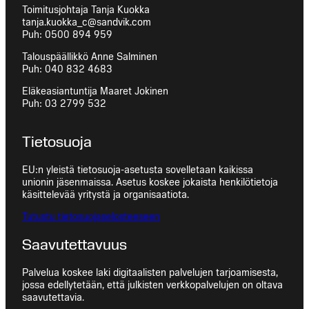
Toimitusjohtaja Tanja Kuokka
tanja.kuokka_c@sandvik.com
Puh: 0500 894 959
Talouspäällikkö Anne Salminen
Puh: 040 832 4683
Eläkeasiantuntija Maaret Jokinen
Puh: 03 2799 532
Tietosuoja
EU:n yleistä tietosuoja-asetusta sovelletaan kaikissa
unionin jäsenmaissa. Asetus koskee jokaista henkilötietoja
käsittelevää yritystä ja organisaatiota.
Tutustu tietosuojaselosteeseen
Saavutettavuus
Palvelua koskee laki digitaalisten palvelujen tarjoamisesta,
jossa edellytetään, että julkisten verkkopalvelujen on oltava
saavutettavia.