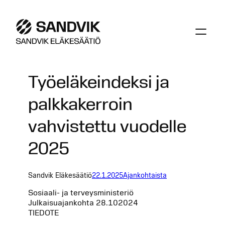
Siirry
sisältöön
Työeläkeindeksi ja
palkkakerroin
vahvistettu vuodelle
2025
Sandvik Eläkesäätiö
22.1.2025
Ajankohtaista
Sosiaali- ja terveysministeriö
Julkaisuajankohta 28.102024
TIEDOTE